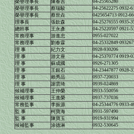
04-25565280
榮譽理事長
陳春吉
04-25622275 0932-6
榮譽理事長
蔡瑞駿
0425654713 0912-6
榮譽理事長
蔡世垚
04-25276555 0935-3
理事長
張欽森
04-25220597 0921-5
總幹事
王永彥
0955-027022
常務理事
游進忠
04-25332849 09326
常務理事
劉春霖
0928-930206
理 事
紀力文
04-25370774 0919-0
理 事
游文座
0926-271305
理 事
蘇成國
04-23447877 0928-3
理 事
王銀石
0937-720033
理 事
賴秀品
0939-024869
理 事
謝雲琦
0933-550056
候補理事
王仲榮
0937-737036
候補理事
王進榮
04-25344776 0933-4
常務監事
李振源
0931-597490
監 事
柯寶海
0919-931994
監 事
陳寶玉
0932-530645
候補監事
涂德淋