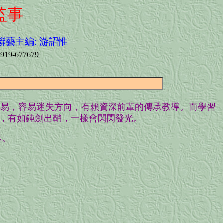
監事
聯藝主編: 游詔惟
0919-677679
不易，容易迷失方向，有賴資深前輩的傳承教導。而學習
，有如鈍劍出鞘，一樣會閃閃發光。
林。