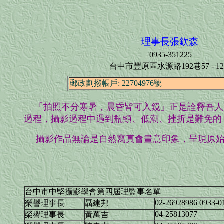
理事長張欽森
0935-351225
台中市豐原區水源路192巷57 - 1
郵政劃撥帳戶: 22704976號
「拍照不分寒暑，晨昏皆可入鏡」正是詮釋吾人
過程，攝影過程中遇到瓶頸、低潮、挫折是難免的
攝影作品無論是自然寫真會畫意印象，呈現原
台中市中堅攝影學會第四屆理監事名單
02-26928986 0933-0
榮譽理事長
聶建邦
04-25813077
榮譽理事長
黃萬吉