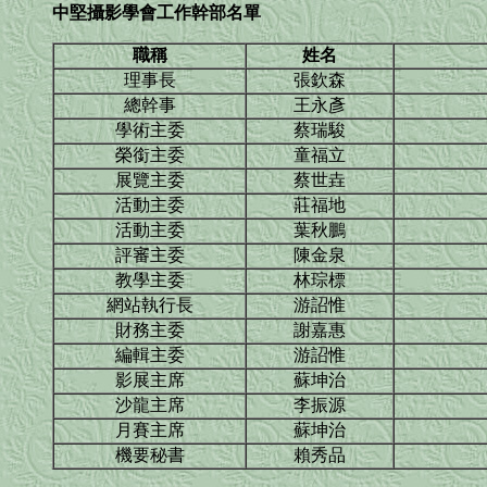
中堅攝影學會工作幹部名單
職稱
姓名
理事長
張欽森
總幹事
王永彥
學術主委
蔡瑞駿
榮銜主委
童福立
展覽主委
蔡世垚
活動主委
莊福地
活動主委
葉秋鵬
評審主委
陳金泉
教學主委
林琮標
網站執行長
游詔惟
財務主委
謝嘉惠
編輯主委
游詔惟
影展主席
蘇坤治
沙龍主席
李振源
月賽主席
蘇坤治
機要秘書
賴秀品