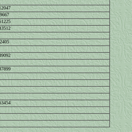
12047
69667
51225
33512
72405
39092
37899
63454