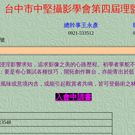
台中市中堅攝影學會第四屆理
總幹事王永彥
0921-533512
2號
浸淫影響求知，追求影像之美的心路歷程。初學者掌舵
；要是有心嘗試各種技巧，開拓創作舞台，亦能青出於藍
始風味或意境內含，或能引起觀賞者共鳴，皆可登藝術之
入會申請書
13548