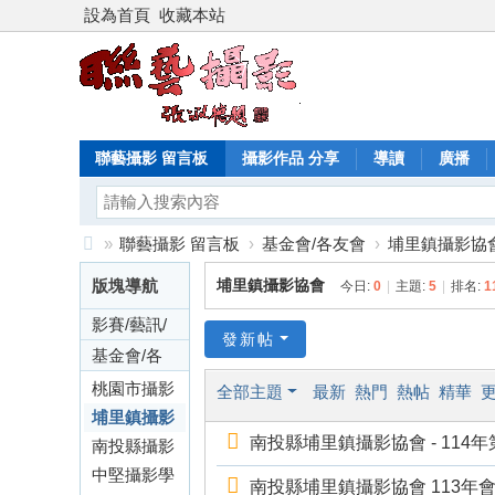
設為首頁
收藏本站
聯藝攝影 留言板
攝影作品 分享
導讀
廣播
»
聯藝攝影 留言板
›
基金會/各友會
›
埔里鎮攝影協
聯
版塊導航
埔里鎮攝影協會
今日:
0
|
主題:
5
|
排名:
1
藝
影賽/藝訊/
攝
發新帖
活動
基金會/各
影
友會
桃園市攝影
全部主題
最新
熱門
熱帖
精華
雜
藝術協會
埔里鎮攝影
誌
南投縣埔里鎮攝影協會 - 114年
協會
南投縣攝影
基
學會
中堅攝影學
南投縣埔里鎮攝影協會 113年會員影展