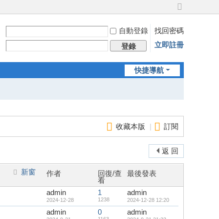
切
換
自動登錄
找回密碼
到
寬
立即註冊
登錄
版
快捷導航
收藏本版
|
訂閱
返 回
新窗
作者
回復/查
最後發表
看
admin
1
admin
1238
2024-12-28
2024-12-28 12:20
admin
0
admin