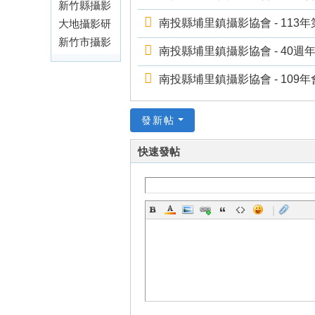
金
會
新竹縣攝影
南投縣埔里鎮攝影協會 - 113年
會
學會
大地攝影研
究會
新竹市攝影
留
南投縣埔里鎮攝影協會 - 40週年 1
藝術學會
言
南投縣埔里鎮攝影協會 - 109年會員
板
發新帖
快速發帖
|