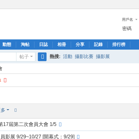
用戶名
密碼
動態
淘帖
日誌
相冊
分享
記錄
排行榜
熱搜:
活動
攝影比賽
攝影展
帖子
搜
會
索
1
更多
第17屆第二次會員大會 1/5
 9/29~10/27 [開幕式：9/29]