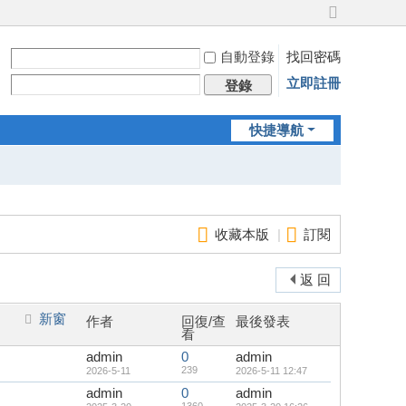
切
換
自動登錄
找回密碼
到
寬
立即註冊
登錄
版
快捷導航
收藏本版
|
訂閱
返 回
新窗
作者
回復/查
最後發表
看
admin
0
admin
239
2026-5-11
2026-5-11 12:47
admin
0
admin