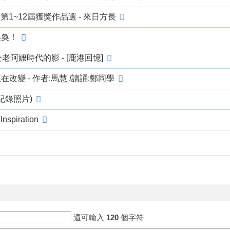
第1~12屆獲獎作品選 - 來日方長
美奐！
阿嬤時代的影 - [鹿港回憶]
變 - 作者:馬慧 /讀誦:鄭同學
紀錄照片)
nspiration
還可輸入
120
個字符