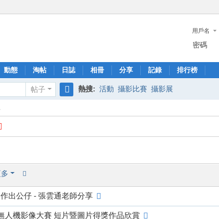
用戶名
密碼
動態
淘帖
日誌
相冊
分享
記錄
排行榜
熱搜:
活動
攝影比賽
攝影展
帖子
搜
享
索
更多
作出公仔 - 張雲通老師分享
國無人機影像大賽 短片暨圖片得獎作品欣賞