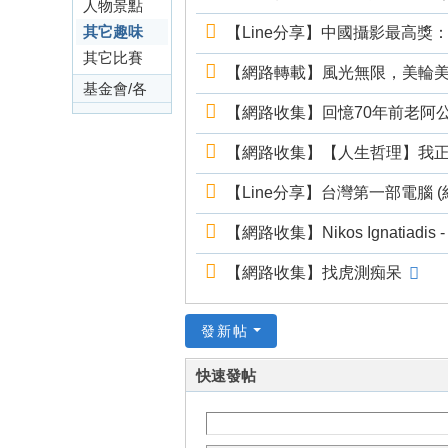
金
分享
人物景點
分享
其它趣味
【Line分享】中國攝影最高獎：
會
分享
其它比賽
留
【網路轉載】風光無限，美輪
節慶
基金會/各
言
【網路收集】回憶70年前老阿公老
友會
板
【網路收集】【人生哲理】我正在改
【Line分享】台灣第一部電腦 (
【網路收集】Nikos Ignatiadis - I
【網路收集】找虎測痴呆
發新帖
快速發帖