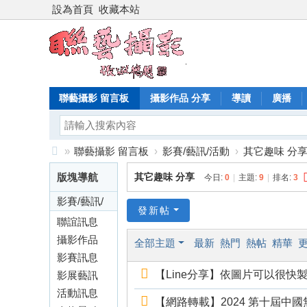
設為首頁
收藏本站
聯藝攝影 留言板
攝影作品 分享
導讀
廣播
»
聯藝攝影 留言板
›
影賽/藝訊/活動
›
其它趣味 分
聯
版塊導航
其它趣味 分享
今日:
0
|
主題:
9
|
排名:
3
藝
影賽/藝訊/
攝
發新帖
活動
聯誼訊息
影
分享
攝影作品
全部主題
最新
熱門
熱帖
精華
雜
分享
影賽訊息
誌
【Line分享】依圖片可以很快製
分享
影展藝訊
基
分享
活動訊息
【網路轉載】2024 第十屆中