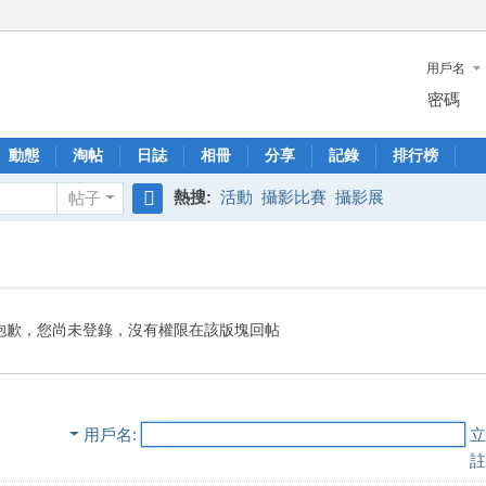
用戶名
密碼
動態
淘帖
日誌
相冊
分享
記錄
排行榜
熱搜:
活動
攝影比賽
攝影展
帖子
搜
索
抱歉，您尚未登錄，沒有權限在該版塊回帖
用戶名
立
註