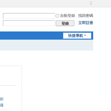
切
換
自動登錄
找回密碼
到
寬
立即註冊
登錄
版
快捷導航
即
冊