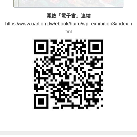
開啟「電子書」連結
https://www.uart.org.tw/ebook/huiru/wp_exhibition3/index.h
tml