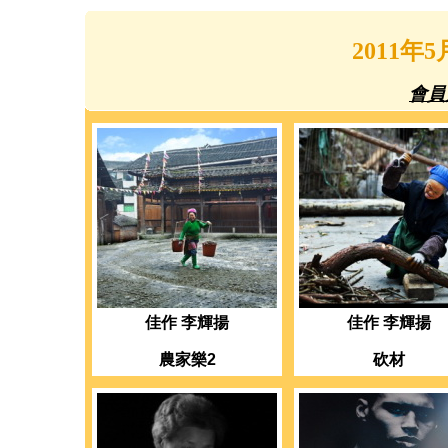
2011
會員
佳作 李輝揚
佳作 李輝揚
農家樂2
砍材