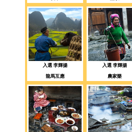
入選 李輝揚
入選 李輝揚
龍馬互應
農家樂