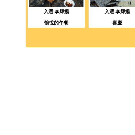
入選 李輝揚
入選 李輝揚
愉悅的午餐
喜慶