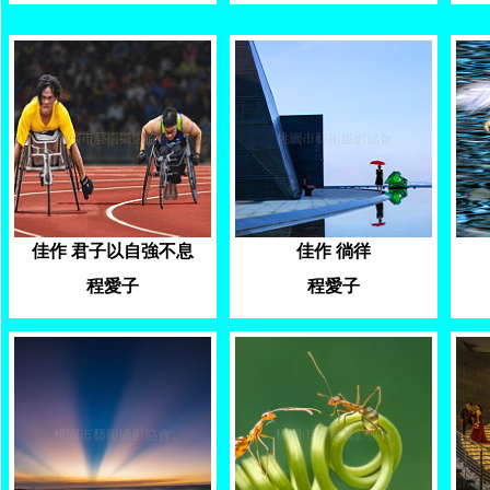
佳作 君子以自強不息
佳作 徜徉
程愛子
程愛子