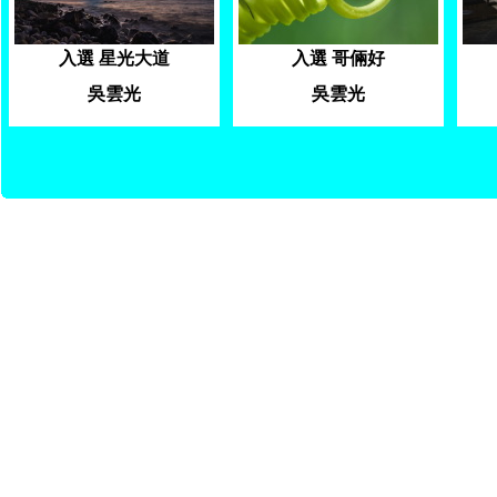
入選 星光大道
入選 哥倆好
吳雲光
吳雲光