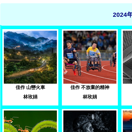
202
佳作 山巒火車
佳作 不放棄的精神
林玫娟
林玫娟