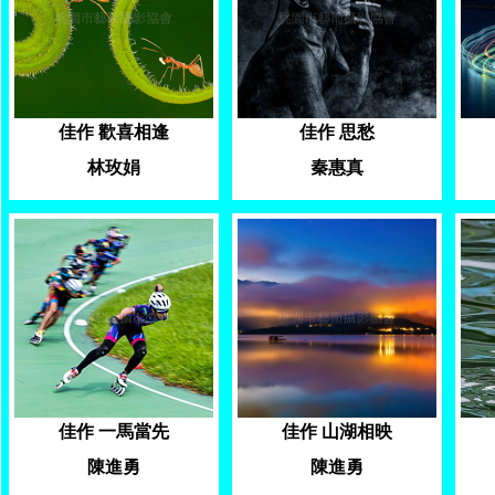
佳作 歡喜相逢
佳作 思愁
林玫娟
秦惠真
佳作 一馬當先
佳作 山湖相映
陳進勇
陳進勇