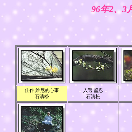
96年2、
佳作 維尼的心事
入選 堅忍
石清松
石清松