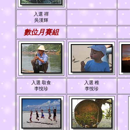
入選 禪
吳漢輝
數位月賽組
入選 取食
入選 稚
李悅珍
李悅珍