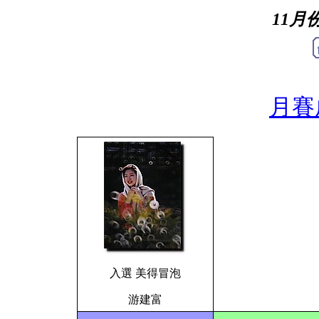
11月
月賽
入選 美得冒泡
游建富