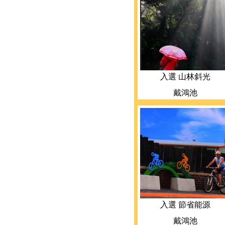
入選 山林斜光
戴鴻池
入選 節省能源
戴鴻池