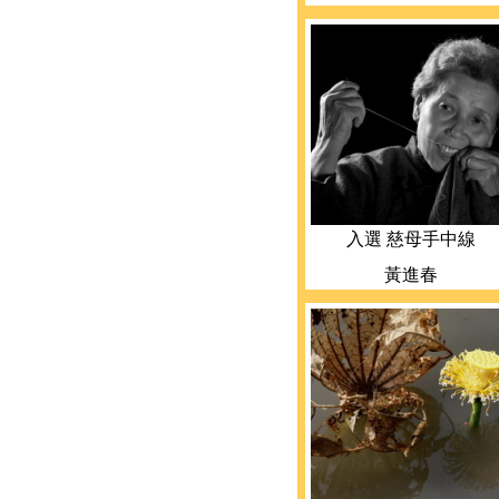
入選 慈母手中線
黃進春