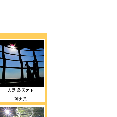
入選 藍天之下
劉美賢