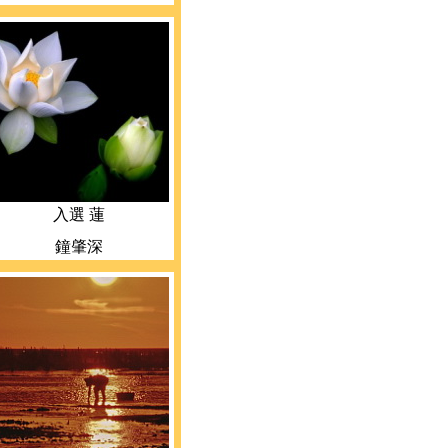
入選 蓮
鐘肇深