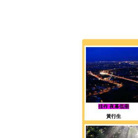
佳作 夜幕低垂
黃行生