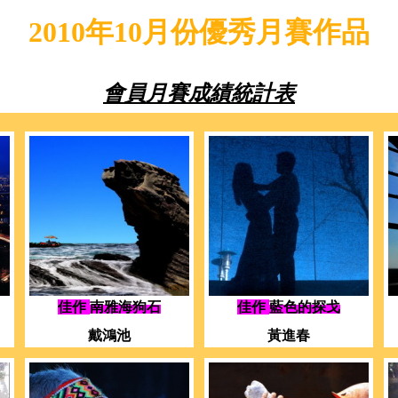
2010年10月份優秀月賽作品
會員月賽成績統計表
佳作
南雅海狗石
佳作
藍色的探戈
戴鴻池
黃進春