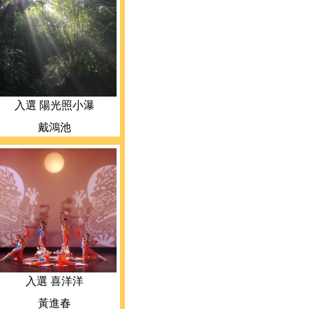
入選 陽光照小瀑
戴鴻池
入選 喜洋洋
黃進春