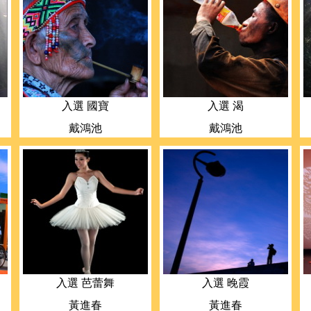
入選 國寶
入選 渴
戴鴻池
戴鴻池
入選 芭蕾舞
入選 晚霞
黃進春
黃進春