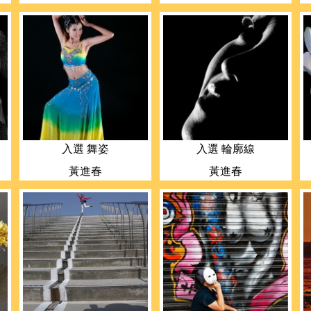
入選 舞姿
入選 輪廓線
黃進春
黃進春