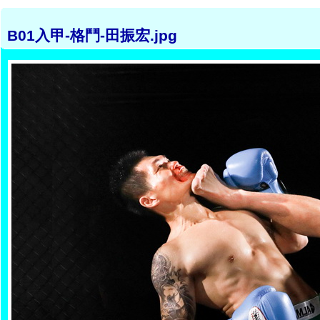
B01入甲-格鬥-田振宏.jpg