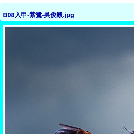
B08入甲-紫鷺-吳俊毅.jpg