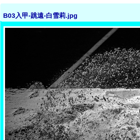
B03入甲-跳遠-白雪莉.jpg