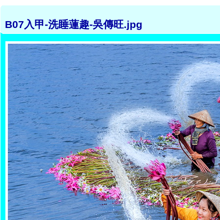
B07入甲-洗睡蓮趣-吳傳旺.jpg