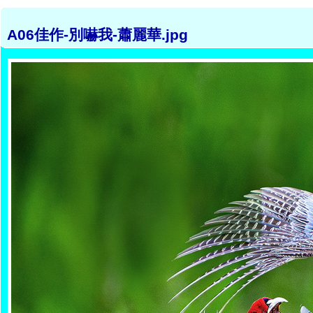
A06佳作-別嚇我-蕭麗華.jpg