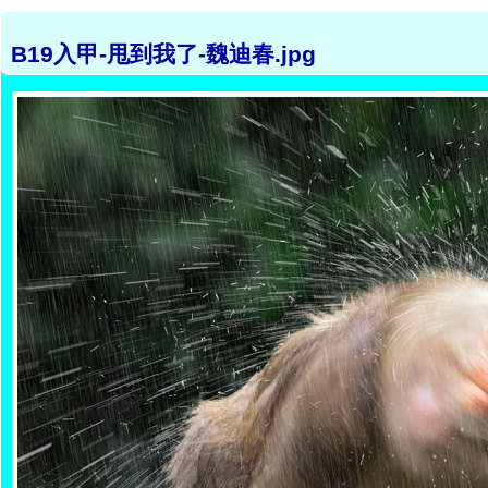
B19入甲-甩到我了-魏迪春.jpg