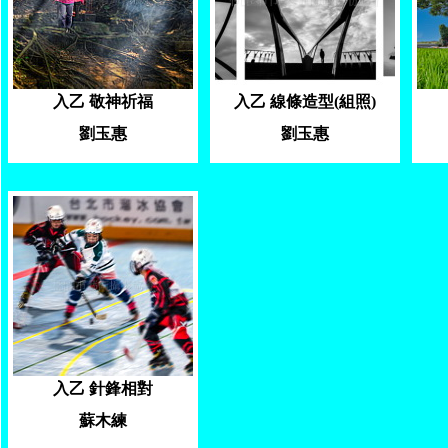
入乙 敬神祈福
入乙 線條造型(組照)
劉玉惠
劉玉惠
入乙 針鋒相對
蘇木練