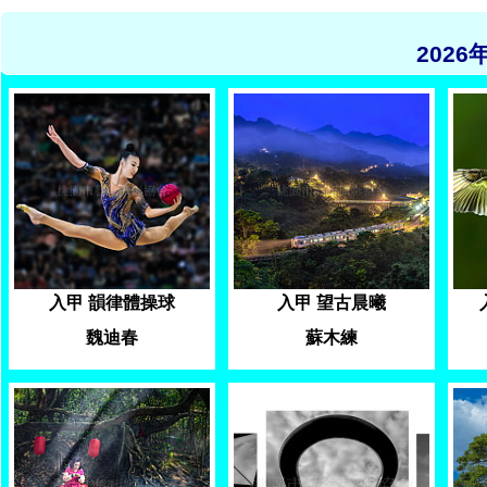
202
入甲 韻律體操球
入甲 望古晨曦
魏迪春
蘇木練