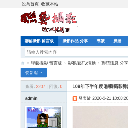
設為首頁
收藏本站
聯藝攝影 留言板
攝影作品 分享
導讀
廣播
»
聯藝攝影 留言板
›
影賽/藝訊/活動
›
聯誼訊息 分
聯
發新帖
藝
查看:
2207
|
回復:
0
109年下半年度 聯藝攝影雜
攝
影
admin
發表於 2020-9-21 10:08:2
雜
誌
基