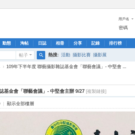
用戶名
密碼
動態
淘帖
日誌
相冊
分享
記錄
排行榜
熱搜:
活動
攝影比賽
攝影展
帖子
搜
享
›
109年下半年度 聯藝攝影雜誌基金會「聯藝會議」- 中堅會 ...
索
誌基金會「聯藝會議」- 中堅會主辦 9/27
[複製鏈接]
0
|
顯示全部樓層