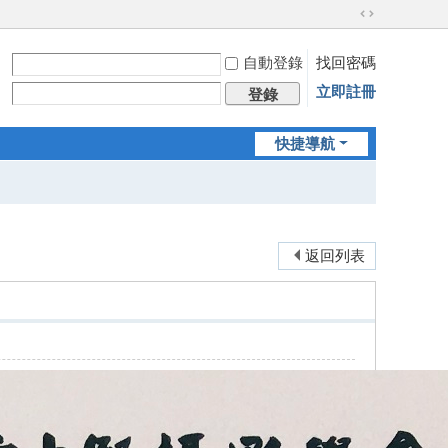
切
換
自動登錄
找回密碼
到
寬
立即註冊
登錄
版
快捷導航
返回列表