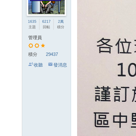
金
會
留
1635
6217
2萬
主題
回帖
積分
言
板
管理員
積分
29437
收聽
發消息
TA