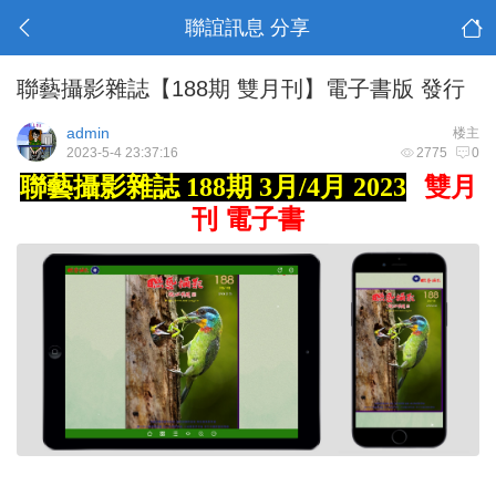
聯誼訊息 分享
聯藝攝影雜誌【188期 雙月刊】電子書版 發行
admin
楼主
2023-5-4 23:37:16
2775
0
聯藝攝影雜誌 188期 3
月/4月 2023
雙月
刊 電子書