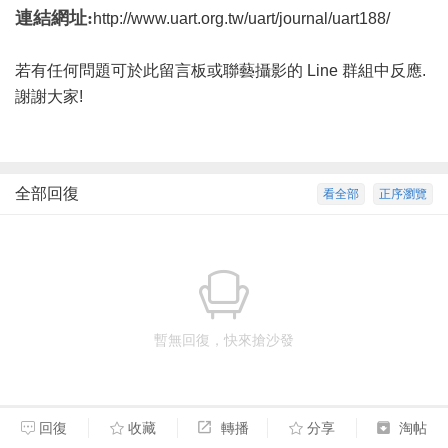
連結網址:
http://www.uart.org.tw/uart/journal/uart188/
若有任何問題可於此留言板或聯藝攝影的 Line 群組中反應.
謝謝大家!
全部回復
看全部
正序瀏覽
暫無回復，快來搶沙發
回復
收藏
轉播
分享
淘帖