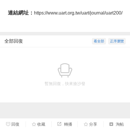
連結網址：
https://www.uart.org.tw/uart/journal/uart200/
全部回復
看全部
正序瀏覽
暫無回復，快來搶沙發
回復
收藏
轉播
分享
淘帖