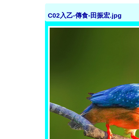
C02入乙-傳食-田振宏.jpg