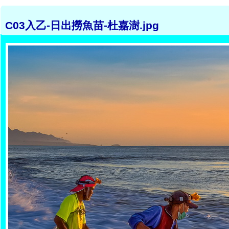
C03入乙-日出撈魚苗-杜嘉澍.jpg