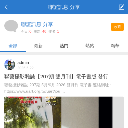
聯誼訊息 分享
聯誼訊息 分享
收藏
今日:
0
主題:
46
排名:
1
全部
最新
熱門
熱帖
精華
admin
2026-6-22
聯藝攝影雜誌【207期 雙月刊】電子書版 發行
聯藝攝影雜誌 207期 5月/6月 2026 雙月刊 電子書 連結網址：
https://www.uart.org.tw/uart/jou ...